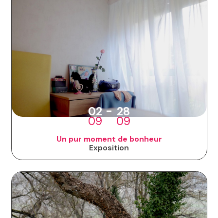
-
02
28
09
09
Un pur moment de bonheur
Exposition