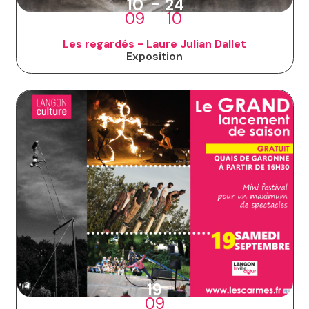
-
10
24
09
10
Les regardés - Laure Julian Dallet
Exposition
19
09