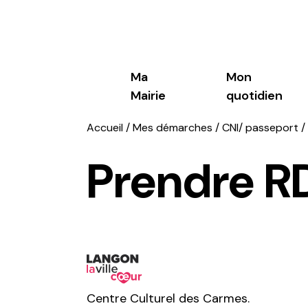
Ma
Mon
Mairie
quotidien
Accueil
/
Mes démarches
/
CNI/ passeport
/
Prendre R
Les élus
Portail famille
Habitat
Les séances et délibérations
Petite enfance
Cadastre
Le budget
Enfance
Urbanisme rég
Circuler, Stat
Jeunesse
Urbanisme ré
Mobilités dou
professionnel
Transport sol
Centre Culturel des Carmes.