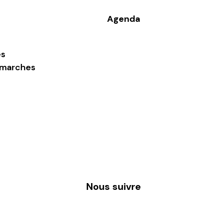
Agenda
s
marches
Les marchés publics
Les marchés
Les entreprises et commerces
En
L’économie sociale et solidaire
1 clic
Nous suivre