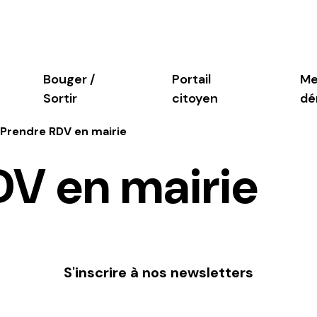
Bouger /
Portail
Me
Sortir
citoyen
dé
Prendre RDV en mairie
DV en mairie
lementaire des particuliers
ionner
glementaire des
ces et durables
s
idaire
S'inscrire à nos newsletters
S'inscrire