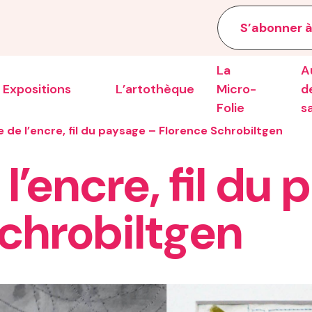
S’abonner à
La
A
Expositions
L’artothèque
Micro-
de
Folie
s
 de l’encre, fil du paysage – Florence Schrobiltgen
l’encre, fil du
chrobiltgen
e la saison