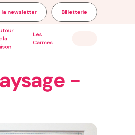
 la newsletter
Billetterie
utour
Les
 la
Carmes
aison
 paysage -