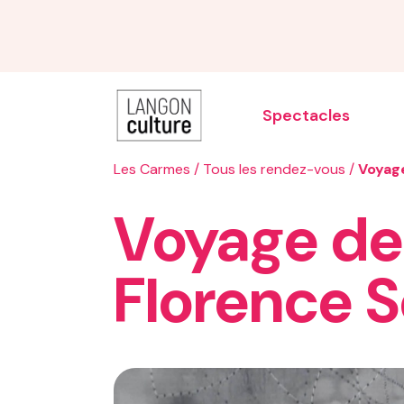
Spectacles
Les Carmes
/
Tous les rendez-vous
/
Voyage
Voyage de 
Carnaval
Florence S
Printemps des artistes
Les estivales de Garonne
Les accueils d
Le grand lancement de saison
Noël illumine Langon