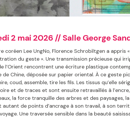
di 2 mai 2026 // Salle George San
aître coréen Lee UngNo, Florence Schrobiltgen a appris «
entration du geste ». Une transmission précieuse qui ir
s de l’Orient rencontrent une écriture plastique contem
de Chine, déposée sur papier oriental. À ce geste pict
ire, coud, assemble, tire les fils. Les tissus qu’elle s
e et de traces et sont ensuite retravaillés à l’encre,
eaux, la force tranquille des arbres et des paysages, l
t autant de points d’ancrage à son travail, à son terri
 voyage. Une traversée sensible dans la beauté saisissa