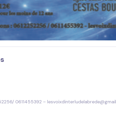
es
52256/ 0611455392 – lesvoixdinterludelabrede@gmai