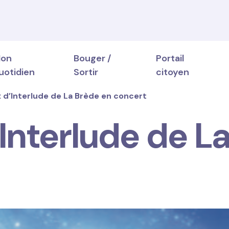
on
Bouger /
Portail
uotidien
Sortir
citoyen
x d’Interlude de La Brède en concert
'Interlude de L
lementaire des particuliers
ionner
glementaire des
ces et durables
s
idaire