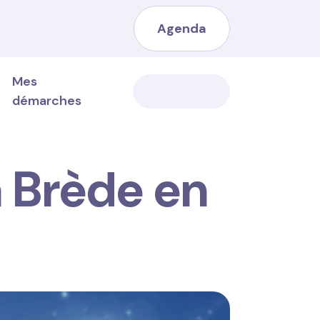
Agenda
Mes
démarches
a Brède en
Les marchés publics
Les marchés
Les entreprises et commerces
L’économie sociale et solidaire