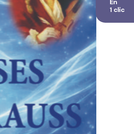
En
1 clic