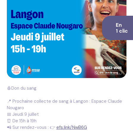
En
1 clic
🩸Don du sang
📍 Prochaine collecte de sang à Langon : Espace Claude
Nougaro
📅 Jeudi 9 juillet
⏰ De 15h à 19h
📲 Sur rendez-vous : 👉
efs.link/NwB6G