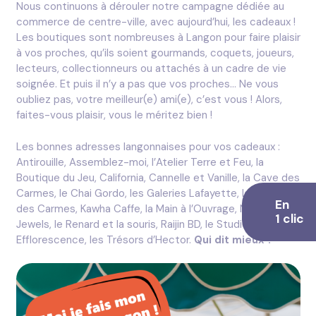
Nous continuons à dérouler notre campagne dédiée au
commerce de centre-ville, avec aujourd’hui, les cadeaux !
Les boutiques sont nombreuses à Langon pour faire plaisir
à vos proches, qu’ils soient gourmands, coquets, joueurs,
lecteurs, collectionneurs ou attachés à un cadre de vie
soignée. Et puis il n’y a pas que vos proches… Ne vous
oubliez pas, votre meilleur(e) ami(e), c’est vous ! Alors,
faites-vous plaisir, vous le méritez bien !
Les bonnes adresses langonnaises pour vos cadeaux :
Antirouille, Assemblez-moi, l’Atelier Terre et Feu, la
Boutique du Jeu, California, Cannelle et Vanille, la Cave des
Carmes, le Chai Gordo, les Galeries Lafayette, le Jardin
En
des Carmes, Kawha Caffe, la Main à l’Ouvrage, Nymphéas
1 clic
Jewels, le Renard et la souris, Raijin BD, le Studio
Efflorescence, les Trésors d’Hector.
Qui dit mieux ?