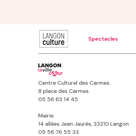
Spectacles
Centre Culturel des Carmes.
Carnaval
8 place des Carmes
Printemps des artistes
05 56 63 14 45
Les estivales de Garonne
Les accueils d
Le grand lancement de saison
Mairie.
Noël illumine Langon
14 allées Jean Jaurès, 33210 Langon
05 56 76 55 33