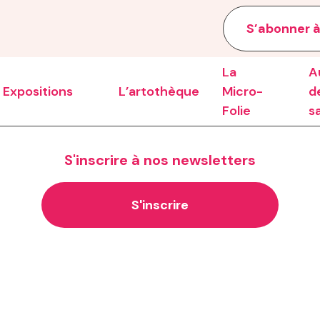
S’abonner à
La
A
Expositions
L’artothèque
Micro-
de
Folie
s
S'inscrire à nos newsletters
S'inscrire
e la saison