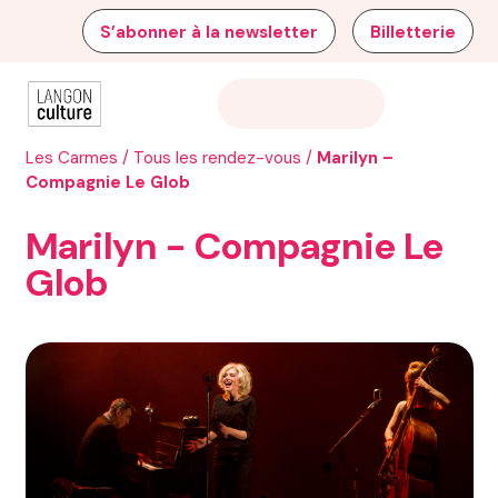
S’abonner à la newsletter
Billetterie
Les Carmes
/
Tous les rendez-vous
/
Marilyn –
Compagnie Le Glob
Marilyn - Compagnie Le
Glob