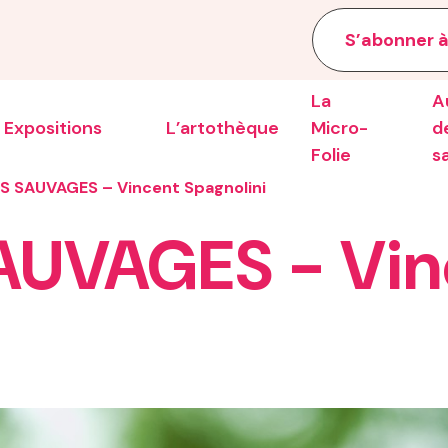
S’abonner à
La
A
Expositions
L’artothèque
Micro-
de
Folie
s
S SAUVAGES – Vincent Spagnolini
AUVAGES - Vin
e la saison