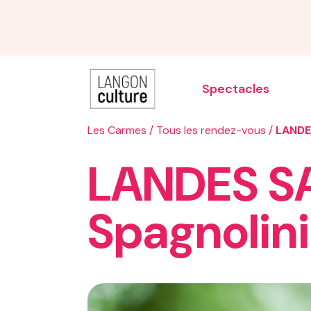
Spectacles
Les Carmes
/
Tous les rendez-vous
/
LANDE
LANDES S
Carnaval
Spagnolini
Printemps des artistes
Les estivales de Garonne
Les accueils d
Le grand lancement de saison
Noël illumine Langon