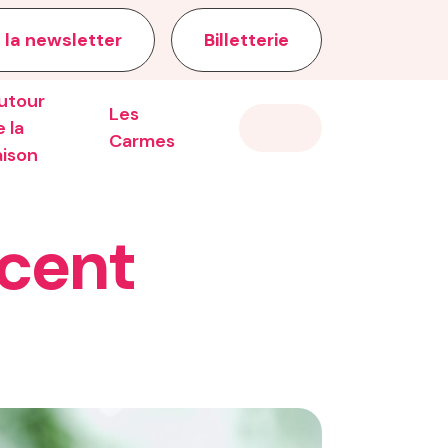
 la newsletter
Billetterie
utour
Les
 la
Carmes
aison
cent