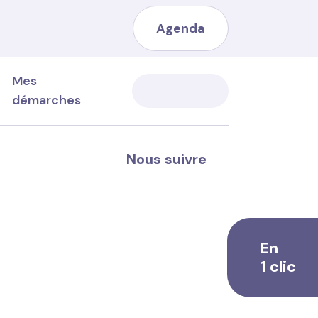
Agenda
Mes
démarches
Nous suivre
Les marchés publics
Les marchés
Les entreprises et commerces
En
L’économie sociale et solidaire
1 clic