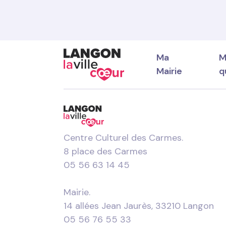
Ma
M
Mairie
q
Centre Culturel des Carmes.
Les élus
Portail famille
Habitat
8 place des Carmes
Les séances et délibérations
Petite enfance
Cadastre
05 56 63 14 45
Le budget
Enfance
Urbanisme rég
Circuler, Stat
Jeunesse
Urbanisme ré
Mobilités dou
Mairie.
professionnel
Transport sol
14 allées Jean Jaurès, 33210 Langon
05 56 76 55 33