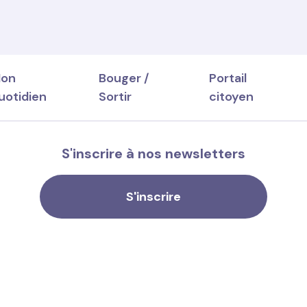
on
Bouger /
Portail
uotidien
Sortir
citoyen
S'inscrire à nos newsletters
S'inscrire
lementaire des particuliers
ionner
glementaire des
ces et durables
s
idaire